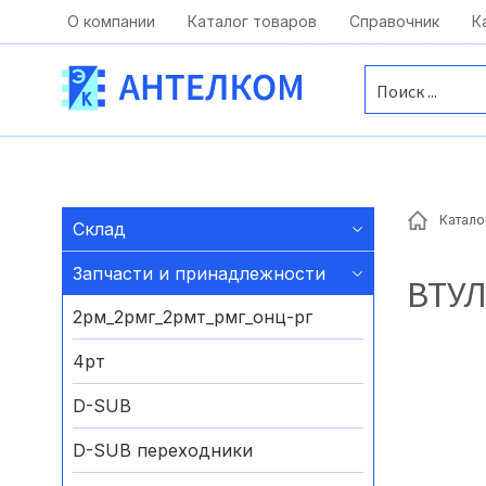
Москва, ул. Московская, д.1 офис 1
О компании
Каталог товаров
Справочник
К
Катало
Склад
Запчасти и принадлежности
ВТУ
2рм_2рмг_2рмт_рмг_онц-рг
4рт
D-SUB
D-SUB переходники