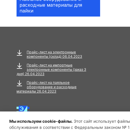
расходные материалы для
Аксессуары
пайки
АКУСТИЧЕСКИЕ
КОМПОНЕНТЫ
Акустический кабель
Амортизаторы
Прайс-лист на электронные
компоненты (склад) 06.04.2023
Анкера
Прайс-лист на импортные
электронные компоненты (заказ 3
АНТЕННЫ
дня) 26.04.2023
Прайс-лист на паяльное
Антенны GPS
оборудование и расходные
материалы 26.04.2023
Антенны GSM
Антенны WiFi
Мы используем cookie-файлы.
Этот сайт использует файлы
Антенны ТВ
обслуживания в соответствии с Федеральным законом № 15