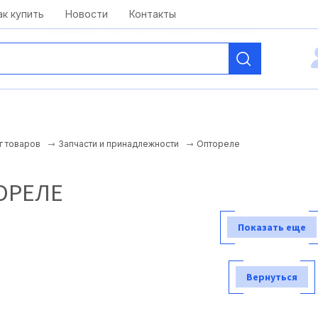
kai@antelcom.ru
c 08:00 до 20:00
ак купить
Новости
Контакты
Оптореле
г товаров
Запчасти и принадлежности
ОРЕЛЕ
Показать еще
Вернуться