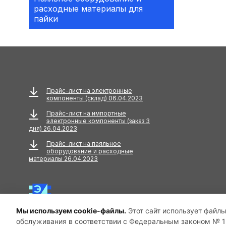
расходные материалы для
Аксессуары
пайки
АКУСТИЧЕСКИЕ
КОМПОНЕНТЫ
Акустический кабель
Амортизаторы
Прайс-лист на электронные
компоненты (склад) 06.04.2023
Анкера
Прайс-лист на импортные
электронные компоненты (заказ 3
АНТЕННЫ
дня) 26.04.2023
Прайс-лист на паяльное
Антенны GPS
оборудование и расходные
материалы 26.04.2023
Антенны GSM
Антенны WiFi
Мы используем cookie-файлы.
Этот сайт использует файлы
Антенны ТВ
обслуживания в соответствии с Федеральным законом № 15