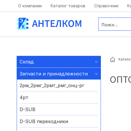
Москва, ул. Московская, д.1 офис 1
О компании
Каталог товаров
Справочник
К
Катало
Склад
Запчасти и принадлежности
ОПТ
2рм_2рмг_2рмт_рмг_онц-рг
4рт
D-SUB
D-SUB переходники