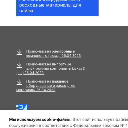
расходные материалы для
Аксессуары
пайки
АКУСТИЧЕСКИЕ
КОМПОНЕНТЫ
Акустический кабель
Амортизаторы
Прайс-лист на электронные
компоненты (склад) 06.04.2023
Анкера
Прайс-лист на импортные
электронные компоненты (заказ 3
АНТЕННЫ
дня) 26.04.2023
Прайс-лист на паяльное
Антенны GPS
оборудование и расходные
материалы 26.04.2023
Антенны GSM
Антенны WiFi
Мы используем cookie-файлы.
Этот сайт использует файлы
Антенны ТВ
обслуживания в соответствии с Федеральным законом № 15