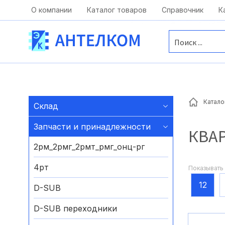
Москва, ул. Московская, д.1 офис 1
О компании
Каталог товаров
Справочник
К
Катало
Склад
Запчасти и принадлежности
КВА
2рм_2рмг_2рмт_рмг_онц-рг
4рт
Показывать 
12
D-SUB
D-SUB переходники