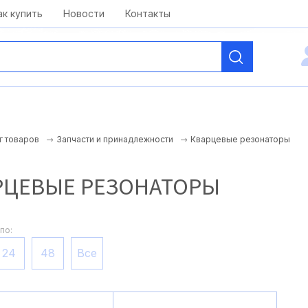
kai@antelcom.ru
c 08:00 до 20:00
ак купить
Новости
Контакты
Кварцевые резонаторы
г товаров
Запчасти и принадлежности
РЦЕВЫЕ РЕЗОНАТОРЫ
по:
24
48
Все