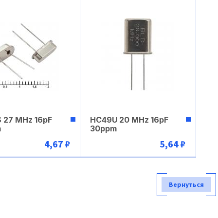
 27 MHz 16pF
HC49U 20 MHz 16pF
m
30ppm
4,67 ₽
5,64 ₽
В корзину
В корзину
Вернуться