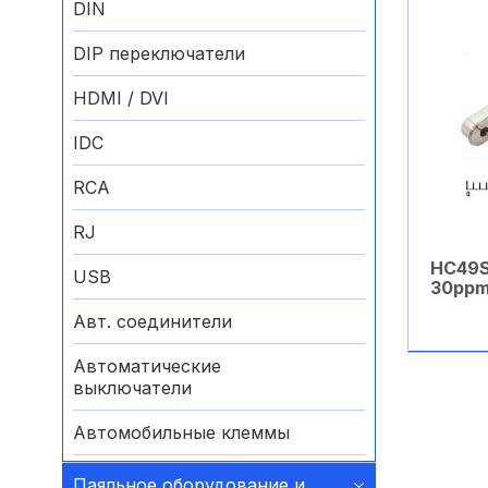
DIN
DIP переключатели
HDMI / DVI
IDC
RCA
RJ
HC49S
USB
30pp
Авт. соединители
Автоматические
выключатели
Автомобильные клеммы
Аккумуляторные батареи
Паяльное оборудование и