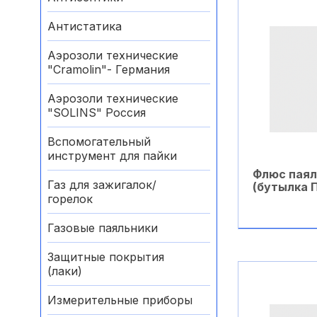
Антистатика
Аэрозоли технические
"Cramolin"- Германия
Аэрозоли технические
"SOLINS" Россия
Вспомогательный
инструмент для пайки
Флюс пая
Газ для зажигалок/
(бутылка П
горелок
Газовые паяльники
В ко
Защитные покрытия
(лаки)
Измерительные приборы