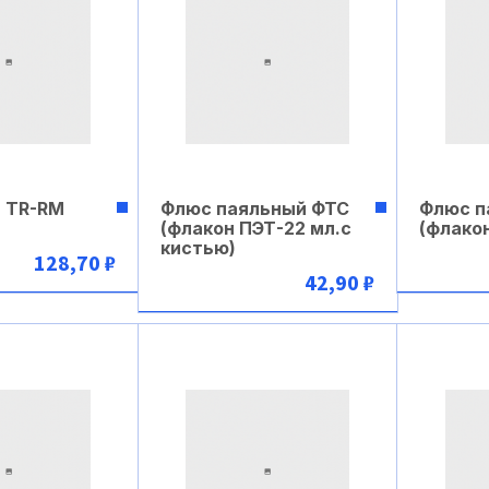
 TR-RM
Флюс паяльный ФТС
Флюс п
(флакон ПЭТ-22 мл.с
(флакон
кистью)
128,70 ₽
42,90 ₽
рзину
В корзину