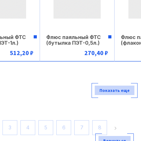
льный ФТС
Флюс паяльный ФТС
Флюс п
ЭТ-1л.)
(бутылка ПЭТ-0,5л.)
(флакон
512,20 ₽
270,40 ₽
рзину
В корзину
Показать еще
3
4
5
6
7
8
Вернуться