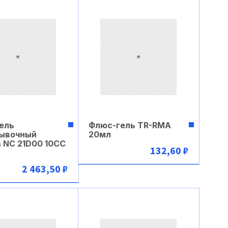
ель
Флюс-гель TR-RMА
ывочный
20мл
s NC 21D00 10CC
132,60 ₽
2 463,50 ₽
В корзину
В корзину