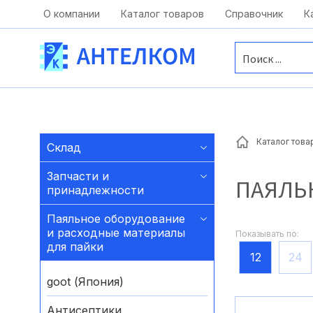
Москва, ул. Московская, д.1 офис 1
О компании
Каталог товаров
Справочник
К
Каталог това
Склад
Запчасти и
ПАЯЛЬ
принадлежности
Паяльное оборудование
и расходные материалы
Показывать по:
для пайки
12
24
goot (Япония)
Антисептики