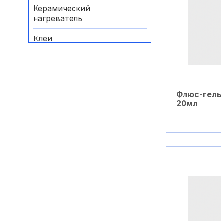
Керамический
нагреватель
Клеи
Комплектующие
Комплектующие для
газовых паяльников
Флюс-гель
20мл
Маркеры специальные
Нихромовый
нагреватель
В ко
Оборудование и
материалы для отпайки
Паяльники
Паяльные ванны