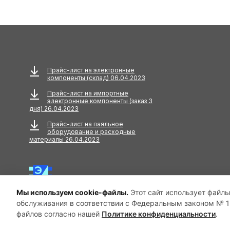
Расходники - жала
Расходники для
паяльников, станций
Реактивы
Прайс-лист на электронные
Ручной инструмент
компоненты (склад) 06.04.2023
Прайс-лист на импортные
Смазки, масла, пасты
электронные компоненты (заказ 3
дня) 26.04.2023
Термоинтерфейсы
Прайс-лист на паяльное
оборудование и расходные
Термоклеевые пистолеты
материалы 26.04.2023
Химия "goot"
Мы используем cookie-файлы.
Этот сайт использует файлы
обслуживания в соответствии с Федеральным законом № 15
© 2025 ООО «Антелком». Все права защищены.
файлов согласно нашей
Политике конфиденциальности
.