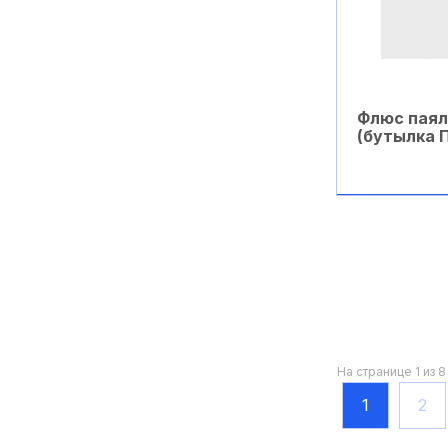
Паяльные станции
Паяльные флюсы (выше
450°С)
Флюс пая
Паяльные флюсы
(бутылка П
(ниже 450°С)
Припои легкоплавкие
В ко
(ниже 450°С)
Припои тугоплавкие
(выше 450°С)
Прочая продукция
"Cramolin" Германия
Разное
На странице 1 из 8
1
2
Растворители