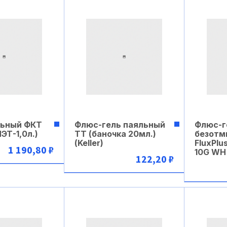
льный ФКТ
Флюс-гель паяльный
Флюс-г
ЭТ-1,0л.)
ТТ (баночка 20мл.)
безотм
(Keller)
FluxPlu
1 190,80 ₽
10G WH
122,20 ₽
рзину
В корзину