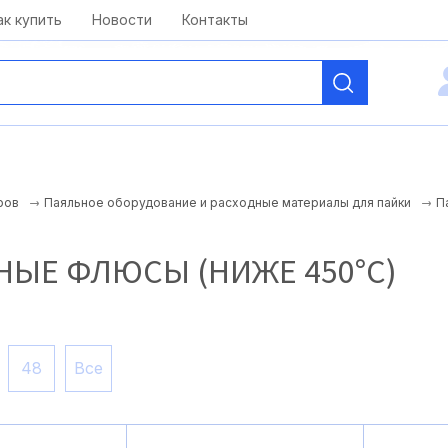
kai@antelcom.ru
c 08:00 до 20:00
ак купить
Новости
Контакты
П
ров
Паяльное оборудование и расходные материалы для пайки
НЫЕ ФЛЮСЫ (НИЖЕ 450°С)
48
Все