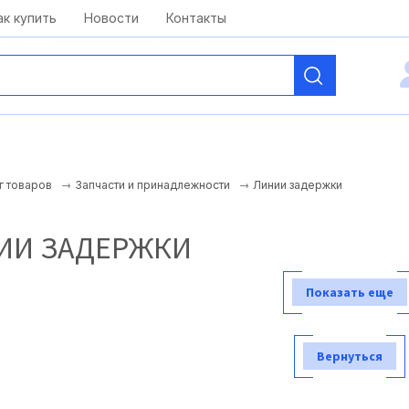
kai@antelcom.ru
c 08:00 до 20:00
ак купить
Новости
Контакты
Линии задержки
г товаров
Запчасти и принадлежности
ИИ ЗАДЕРЖКИ
Показать еще
Вернуться