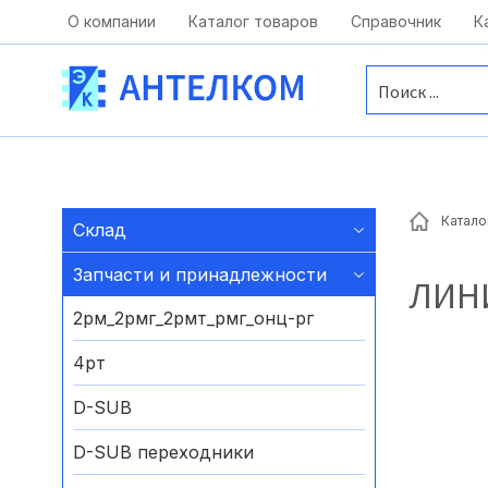
Москва, ул. Московская, д.1 офис 1
О компании
Каталог товаров
Справочник
К
Катало
Склад
Запчасти и принадлежности
ЛИН
2рм_2рмг_2рмт_рмг_онц-рг
4рт
D-SUB
D-SUB переходники