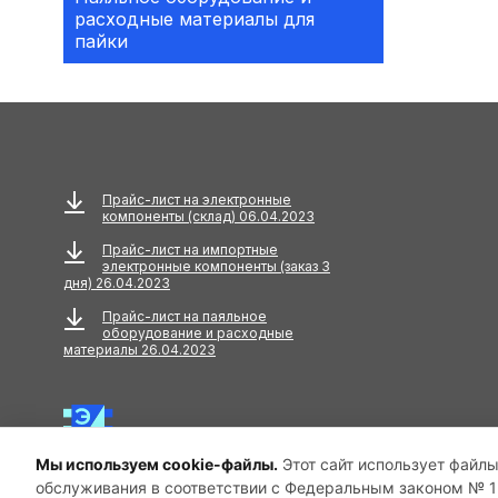
расходные материалы для
Аксессуары
пайки
АКУСТИЧЕСКИЕ
КОМПОНЕНТЫ
Акустический кабель
Амортизаторы
Прайс-лист на электронные
компоненты (склад) 06.04.2023
Анкера
Прайс-лист на импортные
электронные компоненты (заказ 3
АНТЕННЫ
дня) 26.04.2023
Прайс-лист на паяльное
Антенны GPS
оборудование и расходные
материалы 26.04.2023
Антенны GSM
Антенны WiFi
Мы используем cookie-файлы.
Этот сайт использует файлы
Антенны ТВ
обслуживания в соответствии с Федеральным законом № 15