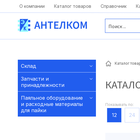
Москва, ул. Московская, д.1 офис 1
О компании
Каталог товаров
Справочник
К
Каталог това
Склад
Запчасти и
КАТАЛ
принадлежности
Паяльное оборудование
и расходные материалы
Показывать по:
для пайки
12
24