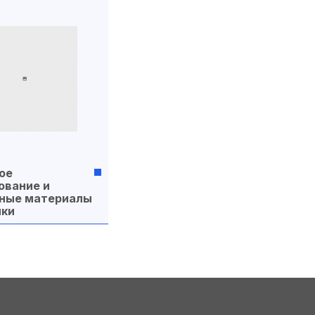
ое
ование и
ные материалы
йки