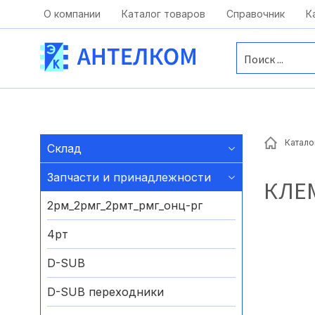
Москва, ул. Московская, д.1 офис 1
О компании
Каталог товаров
Справочник
К
Катало
Склад
Запчасти и принадлежности
КЛЕ
2рм_2рмг_2рмт_рмг_онц-рг
4рт
D-SUB
D-SUB переходники