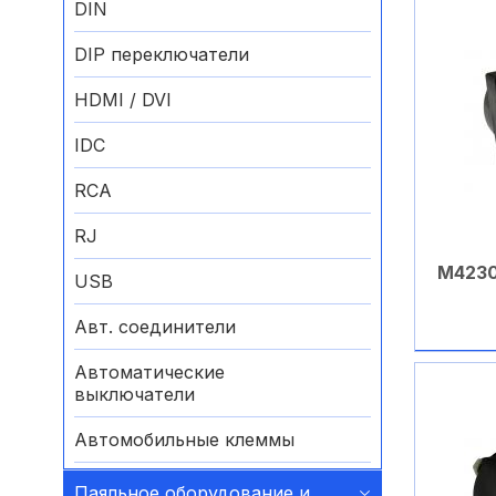
DIN
DIP переключатели
HDMI / DVI
IDC
RCA
RJ
М4230
USB
Авт. соединители
Автоматические
выключатели
Автомобильные клеммы
Аккумуляторные батареи
Паяльное оборудование и