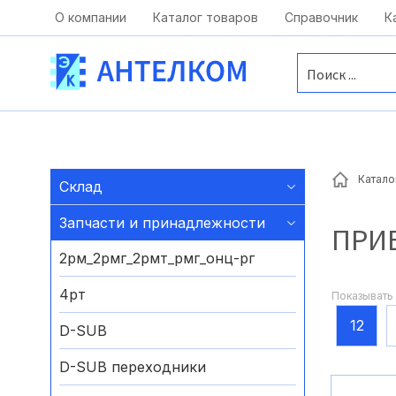
Москва, ул. Московская, д.1 офис 1
О компании
Каталог товаров
Справочник
К
Катало
Склад
Запчасти и принадлежности
ПРИ
2рм_2рмг_2рмт_рмг_онц-рг
4рт
Показывать 
12
D-SUB
D-SUB переходники