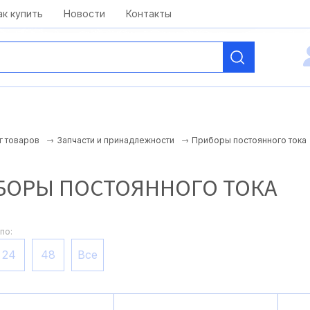
kai@antelcom.ru
c 08:00 до 20:00
ак купить
Новости
Контакты
Приборы постоянного тока
г товаров
Запчасти и принадлежности
БОРЫ ПОСТОЯННОГО ТОКА
по:
24
48
Все