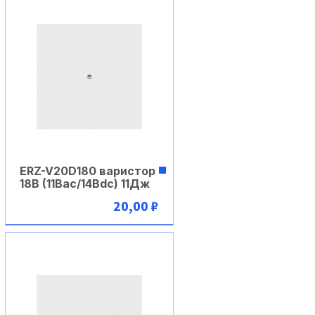
ERZ-V20D180 варистор
18В (11Вac/14Вdc) 11Дж
20,00 ₽
В корзину