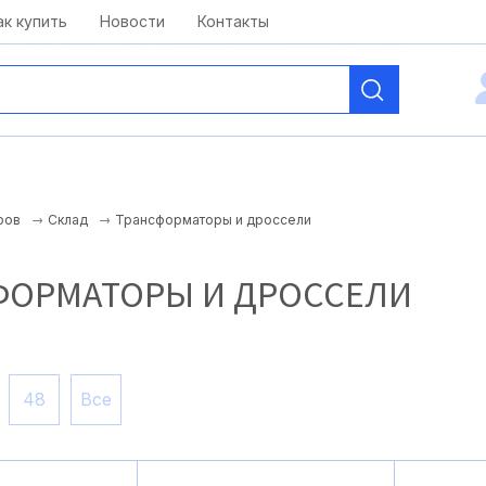
kai@antelcom.ru
c 08:00 до 20:00
ак купить
Новости
Контакты
Трансформаторы и дроссели
ров
Склад
ФОРМАТОРЫ И ДРОССЕЛИ
48
Все