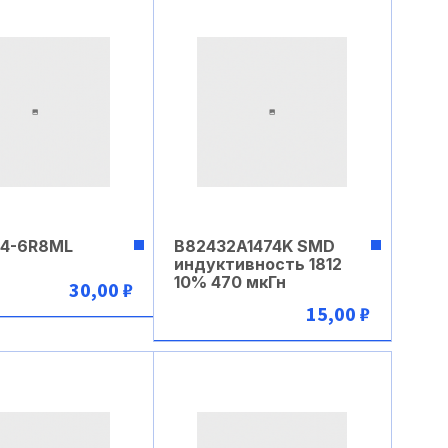
4-6R8ML
B82432A1474K SMD
индуктивность 1812
10% 470 мкГн
30,00 ₽
15,00 ₽
В корзину
В корзину