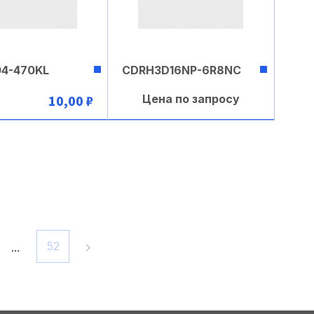
4-470KL
CDRH3D16NP-6R8NC
10,00 ₽
Цена по запросу
В корзину
В корзину
52
...