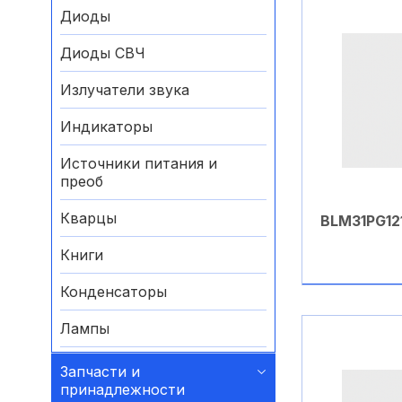
Диоды
Диоды СВЧ
Излучатели звука
Индикаторы
Источники питания и
преоб
Кварцы
BLM31PG12
Книги
Конденсаторы
В ко
Лампы
Микросхемы
Запчасти и
принадлежности