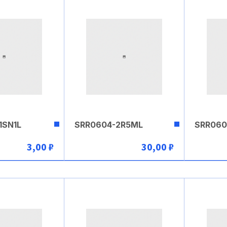
1SN1L
SRR0604-2R5ML
SRR060
3,00 ₽
30,00 ₽
рзину
В корзину