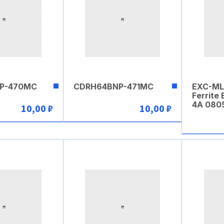
P-470MC
CDRH64BNP-471MC
EXC-M
Ferrite
4A 080
10,00 ₽
10,00 ₽
рзину
В корзину