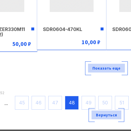
ZER330M11
SDR0604-470KL
SDR060
2)
10,00 ₽
50,00 ₽
В корзину
рзину
Показать еще
 52
45
46
47
48
49
50
51
...
Вернуться