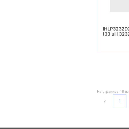
Разъемы
Резисторы переменные
IHLP3232D
Резисторы постоянные
(33 uH 323
Реле
Сверла
В ко
Светодиоды
Силовые модули
Стабилитроны
На странице 48 из
Стеклотекстолит
1
Стойки для печатных
плат