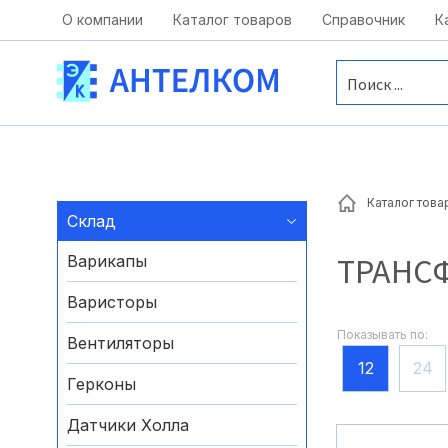
Москва, ул. Московская, д.1 офис 1
О компании
Каталог товаров
Справочник
К
Каталог това
Склад
ТРАНС
Варикапы
Варисторы
Показывать по:
Вентиляторы
12
24
Герконы
Датчики Холла