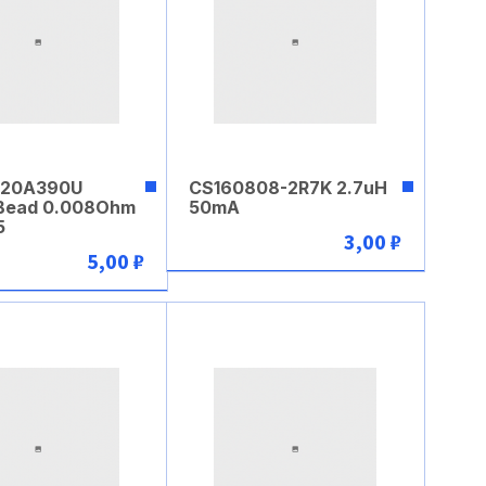
L20A390U
CS160808-2R7K 2.7uH
 Bead 0.008Ohm
50mA
5
3,00 ₽
5,00 ₽
В корзину
В корзину