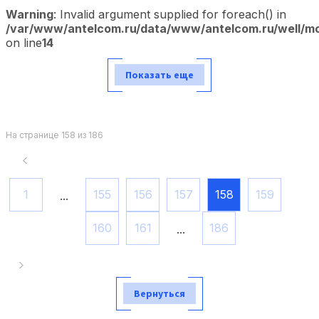
Warning
: Invalid argument supplied for foreach() in
/var/www/antelcom.ru/data/www/antelcom.ru/well/mod
on line
14
Показать еще
На странице 158 из 186
1
155
156
157
158
159
...
160
161
186
...
Вернуться