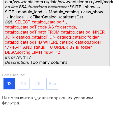
/var/www/antelcom.ru/data/www/antelcom.ru/well/modules
on line
854
functions backtrace:
"SITE->show →
SITE->module_load → Module_catalog->view_show
→ include → cFilterCatalog->catItemsGet
SQL
:
SELECT catalog_catalog.* ,
catalog_catalogT.code AS foldercode,
catalog_catalogT.path FROM catalog_catalog INNER
JOIN catalog_catalogT ON catalog_catalog.folder =
catalog_catalogT.ID WHERE catalog_catalog.folder =
"77464" AND status = 0 ORDER BY is_folder
DESC,sorting LIMIT 1884, 12
Error №:
1117
Description:
Too many columns
Показывать по:
12
24
48
Все
Нет элементов удовлетворяющих условиям
фильтра.