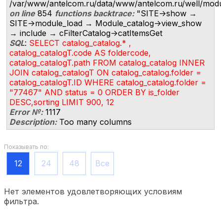
/var/www/antelcom.ru/data/www/antelcom.ru/well/modules
on line
854
functions backtrace:
"SITE->show →
SITE->module_load → Module_catalog->view_show
→ include → cFilterCatalog->catItemsGet
SQL
:
SELECT catalog_catalog.* ,
catalog_catalogT.code AS foldercode,
catalog_catalogT.path FROM catalog_catalog INNER
JOIN catalog_catalogT ON catalog_catalog.folder =
catalog_catalogT.ID WHERE catalog_catalog.folder =
"77467" AND status = 0 ORDER BY is_folder
DESC,sorting LIMIT 900, 12
Error №:
1117
Description:
Too many columns
Показывать по:
12
24
48
Все
Нет элементов удовлетворяющих условиям
фильтра.