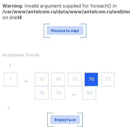
Warning
: Invalid argument supplied for foreach() in
/var/www/antelcom.ru/data/www/antelcom.ru/well/mod
on line
14
Показать еще
На странице 76 из 90
1
73
74
75
76
77
...
78
79
90
...
Вернуться