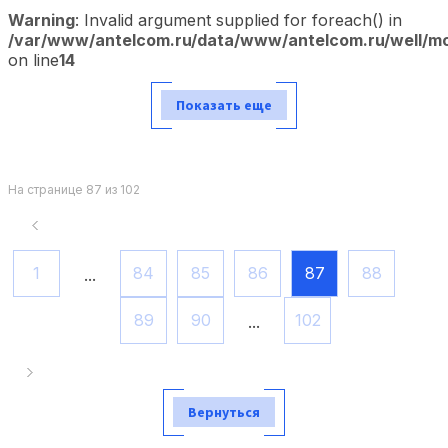
Warning
: Invalid argument supplied for foreach() in
/var/www/antelcom.ru/data/www/antelcom.ru/well/mod
on line
14
Показать еще
На странице 87 из 102
1
84
85
86
87
88
...
89
90
102
...
Вернуться