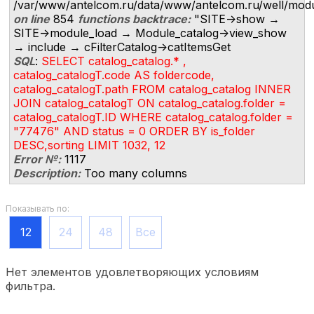
/var/www/antelcom.ru/data/www/antelcom.ru/well/modules
on line
854
functions backtrace:
"SITE->show →
SITE->module_load → Module_catalog->view_show
→ include → cFilterCatalog->catItemsGet
SQL
:
SELECT catalog_catalog.* ,
catalog_catalogT.code AS foldercode,
catalog_catalogT.path FROM catalog_catalog INNER
JOIN catalog_catalogT ON catalog_catalog.folder =
catalog_catalogT.ID WHERE catalog_catalog.folder =
"77476" AND status = 0 ORDER BY is_folder
DESC,sorting LIMIT 1032, 12
Error №:
1117
Description:
Too many columns
Показывать по:
12
24
48
Все
Нет элементов удовлетворяющих условиям
фильтра.