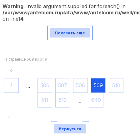
Warning
: Invalid argument supplied for foreach() in
/var/www/antelcom.ru/data/www/antelcom.ru/well/mod
on line
14
Показать еще
На странице 509 из 649
1
506
507
508
509
510
...
511
512
649
...
Вернуться