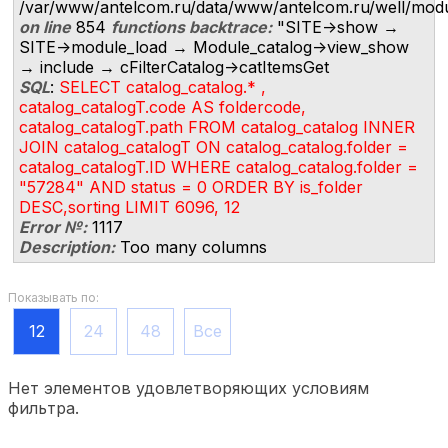
/var/www/antelcom.ru/data/www/antelcom.ru/well/modules
on line
854
functions backtrace:
"SITE->show →
SITE->module_load → Module_catalog->view_show
→ include → cFilterCatalog->catItemsGet
SQL
:
SELECT catalog_catalog.* ,
catalog_catalogT.code AS foldercode,
catalog_catalogT.path FROM catalog_catalog INNER
JOIN catalog_catalogT ON catalog_catalog.folder =
catalog_catalogT.ID WHERE catalog_catalog.folder =
"57284" AND status = 0 ORDER BY is_folder
DESC,sorting LIMIT 6096, 12
Error №:
1117
Description:
Too many columns
Показывать по:
12
24
48
Все
Нет элементов удовлетворяющих условиям
фильтра.