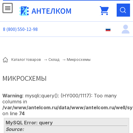
8 (800) 550-12-98
Микросхемы
Каталог товаров
Склад
МИКРОСХЕМЫ
Warning
: mysqli::query(): (HY000/1117): Too many
columns in
/var/www/antelcom.ru/data/www/antelcom.ru/well/sy
on line
74
MySQL Error: query
Source: