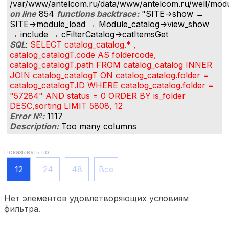
/var/www/antelcom.ru/data/www/antelcom.ru/well/modules
on line
854
functions backtrace:
"SITE->show →
SITE->module_load → Module_catalog->view_show
→ include → cFilterCatalog->catItemsGet
SQL
:
SELECT catalog_catalog.* ,
catalog_catalogT.code AS foldercode,
catalog_catalogT.path FROM catalog_catalog INNER
JOIN catalog_catalogT ON catalog_catalog.folder =
catalog_catalogT.ID WHERE catalog_catalog.folder =
"57284" AND status = 0 ORDER BY is_folder
DESC,sorting LIMIT 5808, 12
Error №:
1117
Description:
Too many columns
Показывать по:
12
24
48
Все
Нет элементов удовлетворяющих условиям
фильтра.