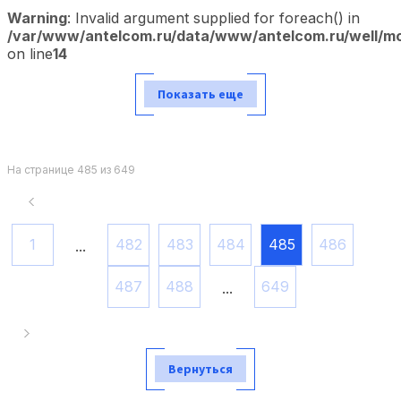
Warning
: Invalid argument supplied for foreach() in
/var/www/antelcom.ru/data/www/antelcom.ru/well/mod
on line
14
Показать еще
На странице 485 из 649
1
482
483
484
485
486
...
487
488
649
...
Вернуться