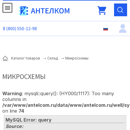
8 (800) 550-12-98
Микросхемы
Каталог товаров
Склад
МИКРОСХЕМЫ
Warning
: mysqli::query(): (HY000/1117): Too many
columns in
/var/www/antelcom.ru/data/www/antelcom.ru/well/sy
on line
74
MySQL Error: query
Source: