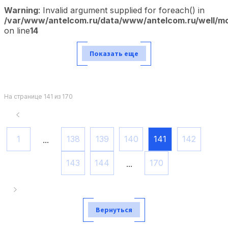
Warning
: Invalid argument supplied for foreach() in
/var/www/antelcom.ru/data/www/antelcom.ru/well/mod
on line
14
Показать еще
На странице 141 из 170
1
138
139
140
141
142
...
143
144
170
...
Вернуться