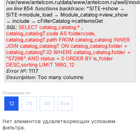
/var/www/antelcom.ru/data/www/antelcom.ru/well/modules
on line
854
functions backtrace:
"SITE->show →
SITE->module_load → Module_catalog->view_show
→ include → cFilterCatalog->catItemsGet
SQL
:
SELECT catalog_catalog.* ,
catalog_catalogT.code AS foldercode,
catalog_catalogT.path FROM catalog_catalog INNER
JOIN catalog_catalogT ON catalog_catalog.folder =
catalog_catalogT.ID WHERE catalog_catalog.folder =
"57298" AND status = 0 ORDER BY is_folder
DESC,sorting LIMIT 1680, 12
Error №:
1117
Description:
Too many columns
Показывать по:
12
24
48
Все
Нет элементов удовлетворяющих условиям
фильтра.