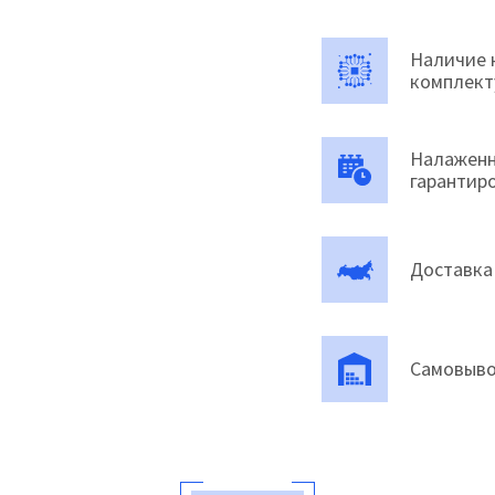
Наличие 
комплек
Налаженн
гарантир
Доставка
Самовыво