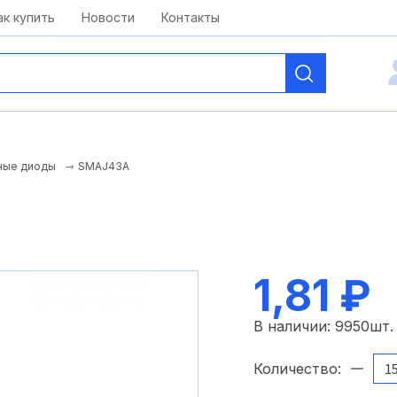
kai@antelcom.ru
c 08:00 до 20:00
ак купить
Новости
Контакты
SMAJ43A
ные диоды
1,81 ₽
В наличии:
9950
шт.
Количество: