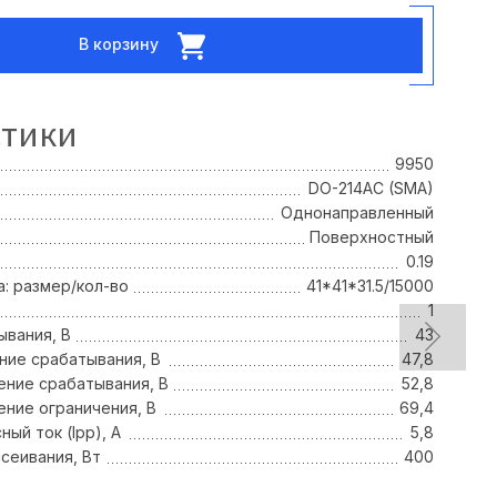
В корзину
стики
9950
DO-214AC (SMA)
Однонаправленный
Поверхностный
0.19
: размер/кол-во
41*41*31.5/15000
1
вания, В
43
ие срабатывания, В
47,8
ние срабатывания, В
52,8
ние ограничения, В
69,4
ый ток (Ipp), А
5,8
сеивания, Вт
400