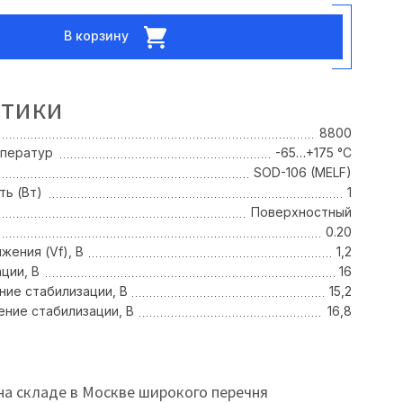
В корзину
стики
8800
мператур
-65…+175 °С
SOD-106 (MELF)
ь (Вт)
1
Поверхностный
0.20
жения (Vf), В
1,2
ции, В
16
ие стабилизации, В
15,2
ние стабилизации, В
16,8
на складе в Москве широкого перечня