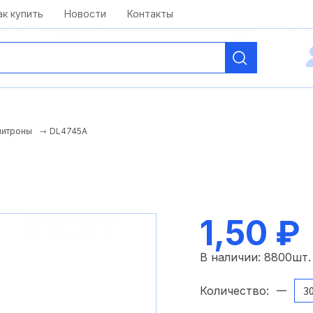
kai@antelcom.ru
c 08:00 до 20:00
ак купить
Новости
Контакты
DL4745A
литроны
1,50 ₽
В наличии:
8800
шт.
Количество: