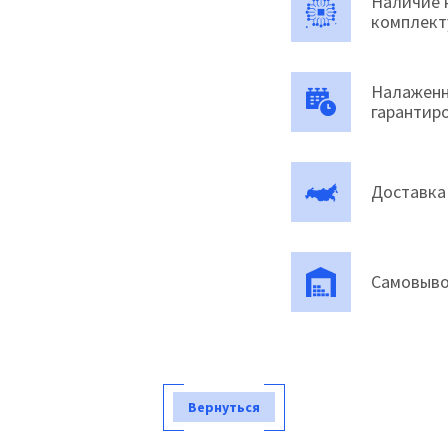
Наличие 
комплек
Налаженн
гарантир
Доставка
Самовыво
Вернуться