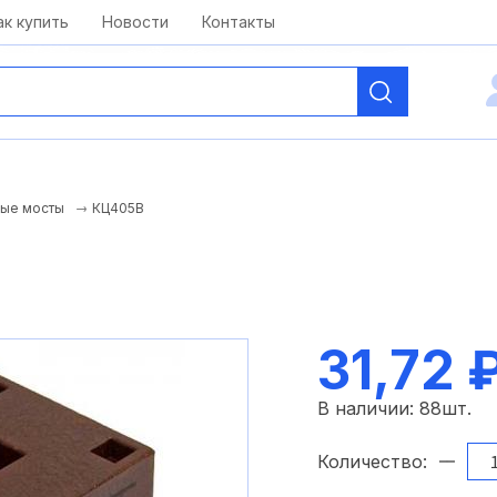
kai@antelcom.ru
c 08:00 до 20:00
ак купить
Новости
Контакты
КЦ405В
ые мосты
31,72 
В наличии:
88
шт.
Количество: