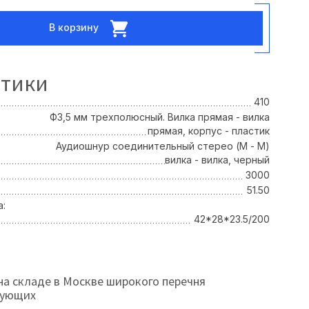
В корзину
стики
410
Ф3,5 мм трехполюсный. Вилка прямая - вилка
прямая, корпус - пластик
Аудиошнур соединительный стерео (M - М)
вилка - вилка, черный
3000
51.50
а:
42*28*23.5/200
на складе в Москве широкого перечня
тующих