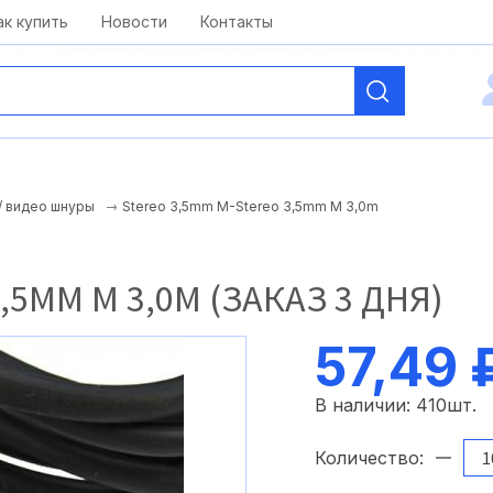
kai@antelcom.ru
c 08:00 до 20:00
ак купить
Новости
Контакты
Stereo 3,5mm M-Stereo 3,5mm M 3,0m
/ видео шнуры
,5MM M 3,0M (ЗАКАЗ 3 ДНЯ)
57,49 
В наличии:
410
шт.
Количество: