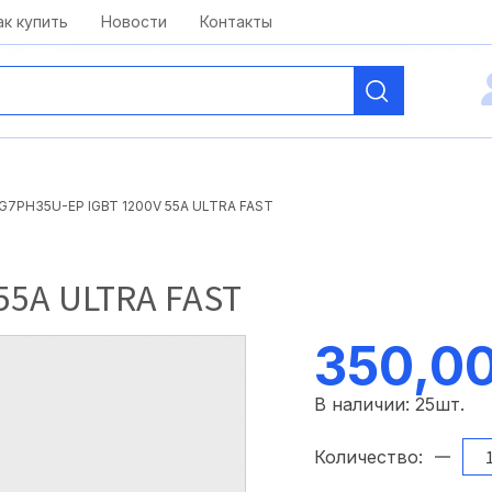
kai@antelcom.ru
c 08:00 до 20:00
ак купить
Новости
Контакты
RG7PH35U-EP IGBT 1200V 55A ULTRA FAST
55A ULTRA FAST
350,00
В наличии:
25
шт.
Количество: