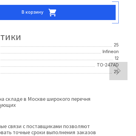
В корзину
стики
25
Infineon
12
ТО-247AD
25
на складе в Москве широкого перечня
тующих
ые связи с поставщиками позволяют
овать точные сроки выполнения заказов