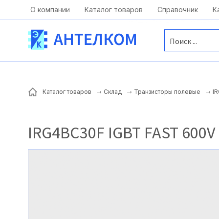
Москва, ул. Московская, д.1 офис 1
О компании
Каталог товаров
Справочник
К
I
Каталог товаров
Склад
Транзисторы полевые
IRG4BC30F IGBT FAST 600V