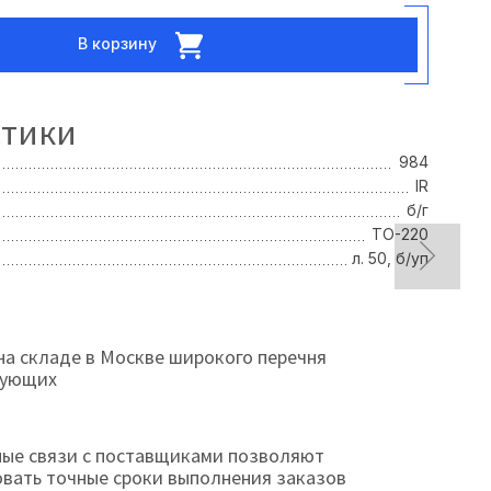
В корзину
стики
984
IR
б/г
ТО-220
л. 50, б/уп
на складе в Москве широкого перечня
тующих
ые связи с поставщиками позволяют
овать точные сроки выполнения заказов