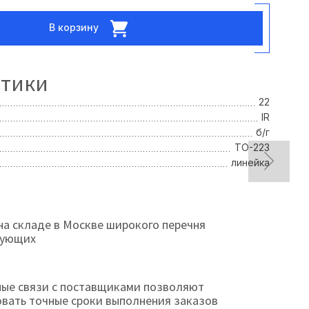
В корзину
стики
22
IR
б/г
ТО-223
линейка
на складе в Москве широкого перечня
тующих
ые связи с поставщиками позволяют
овать точные сроки выполнения заказов