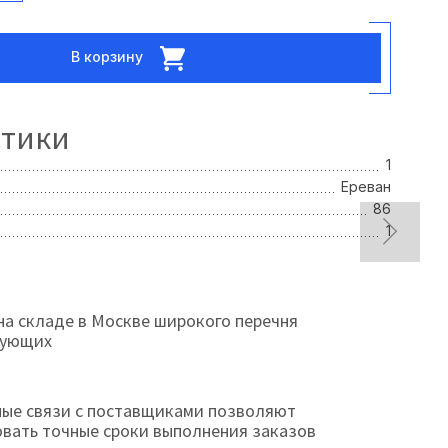
В корзину
стики
1
Ереван
86
1
на складе в Москве широкого перечня
тующих
ые связи с поставщиками позволяют
овать точные сроки выполнения заказов