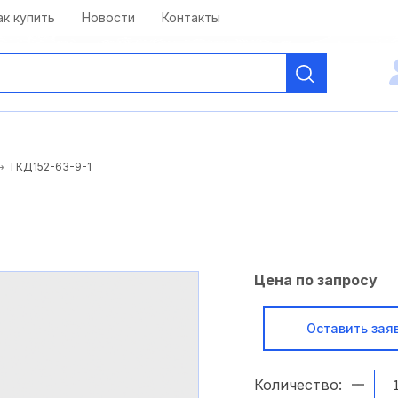
kai@antelcom.ru
c 08:00 до 20:00
ак купить
Новости
Контакты
ТКД152-63-9-1
Цена по запросу
Оставить зая
Количество: