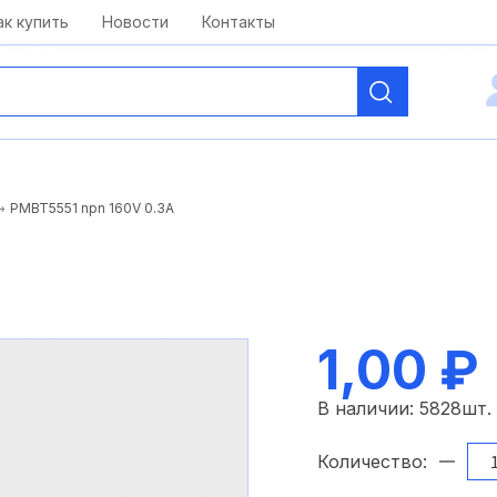
kai@antelcom.ru
c 08:00 до 20:00
ак купить
Новости
Контакты
PMBT5551 npn 160V 0.3A
1,00 ₽
В наличии:
5828
шт.
Количество: