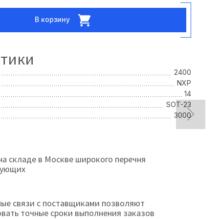
В корзину
стики
2400
NXP
14
SOT-23
3000
на складе в Москве широкого перечня
тующих
ые связи с поставщиками позволяют
овать точные сроки выполнения заказов