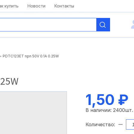
kai@antelcom.ru
c 08:00 до 20:00
ак купить
Новости
Контакты
PDTC123ET npn 50V 0.1A 0.25W
.25W
1,50 ₽
В наличии:
2400
шт.
Количество: