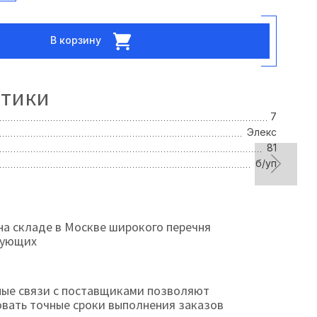
В корзину
стики
7
Элекс
81
б/уп
на складе в Москве широкого перечня
тующих
ые связи с поставщиками позволяют
овать точные сроки выполнения заказов