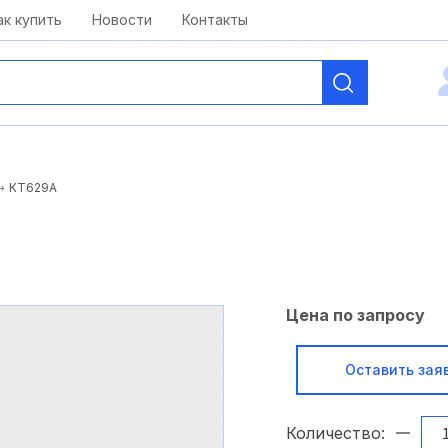
kai@antelcom.ru
c 08:00 до 20:00
ак купить
Новости
Контакты
КТ629А
Цена по запросу
Оставить зая
Количество: