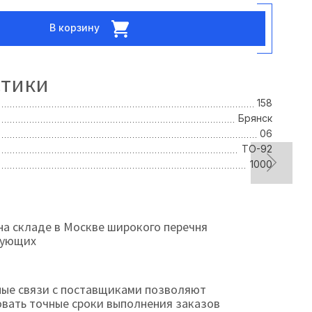
В корзину
стики
158
Брянск
06
TO-92
1000
на складе в Москве широкого перечня
тующих
ые связи с поставщиками позволяют
овать точные сроки выполнения заказов