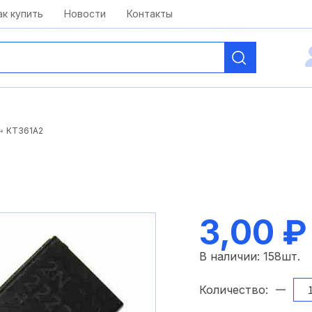
kai@antelcom.ru
c 08:00 до 20:00
ак купить
Новости
Контакты
КТ361А2
3,00 ₽
В наличии:
158
шт.
Количество: