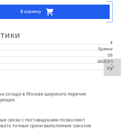
В корзину
стики
4
Брянск
09
4601.3-1
з/у
на складе в Москве широкого перечня
тующих
ые связи с поставщиками позволяют
овать точные сроки выполнения заказов