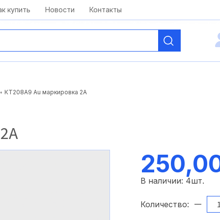
kai@antelcom.ru
c 08:00 до 20:00
ак купить
Новости
Контакты
КТ208А9 Au маркировка 2А
 2А
250,0
В наличии:
4
шт.
Количество: