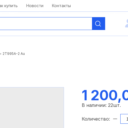
kai@antelcom.ru
c 08:00 до 20:00
ак купить
Новости
Контакты
2Т995А-2 Au
1 200,
В наличии:
22
шт.
Количество: