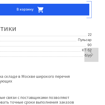
В корзину
стики
22
Пульсар
90
КТ-52
б/уп
на складе в Москве широкого перечня
тующих
ые связи с поставщиками позволяют
овать точные сроки выполнения заказов