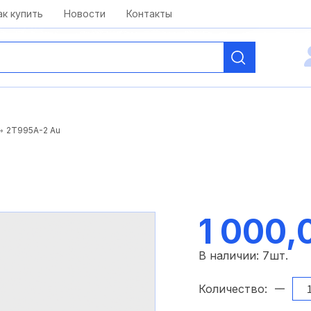
kai@antelcom.ru
c 08:00 до 20:00
ак купить
Новости
Контакты
2Т995А-2 Au
1 000,
В наличии:
7
шт.
Количество: