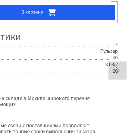
В корзину
стики
7
Пульсар
89
КТ-52
20
на складе в Москве широкого перечня
тующих
ые связи с поставщиками позволяют
овать точные сроки выполнения заказов