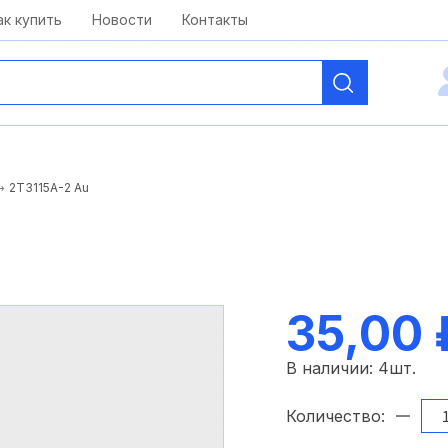
kai@antelcom.ru
c 08:00 до 20:00
ак купить
Новости
Контакты
2Т3115А-2 Au
35,00 
В наличии:
4
шт.
Количество: