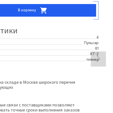
В корзину
стики
4
Пульсар
81
КТ-2
пленка
на складе в Москве широкого перечня
тующих
ые связи с поставщиками позволяют
овать точные сроки выполнения заказов