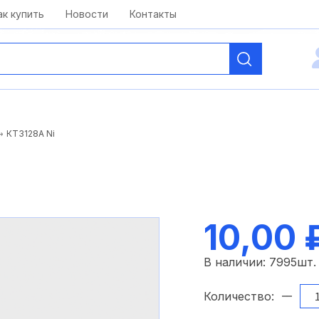
kai@antelcom.ru
c 08:00 до 20:00
ак купить
Новости
Контакты
КТ3128А Ni
10,00 
В наличии:
7995
шт.
Количество: