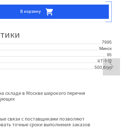
В корзину
стики
7995
Минск
95
КТ-1-12
500,б/уп
на складе в Москве широкого перечня
тующих
ые связи с поставщиками позволяют
овать точные сроки выполнения заказов