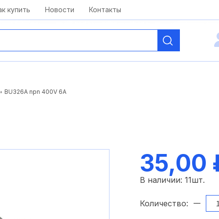
kai@antelcom.ru
c 08:00 до 20:00
ак купить
Новости
Контакты
BU326A npn 400V 6A
35,00 
В наличии:
11
шт.
Количество: