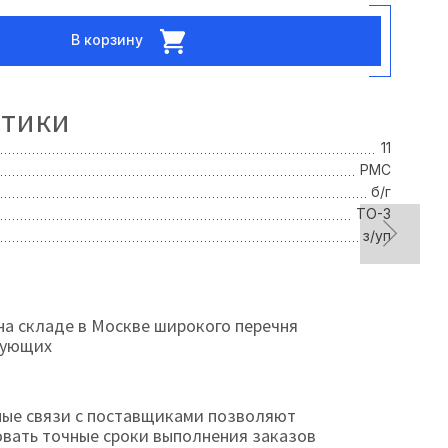
В корзину
стики
11
РМС
б/г
TO-3
з/уп
на складе в Москве широкого перечня
тующих
ые связи с поставщиками позволяют
овать точные сроки выполнения заказов