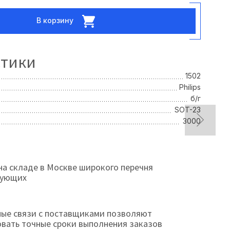
В корзину
стики
1502
Philips
б/г
SOT-23
3000
на складе в Москве широкого перечня
тующих
ые связи с поставщиками позволяют
овать точные сроки выполнения заказов