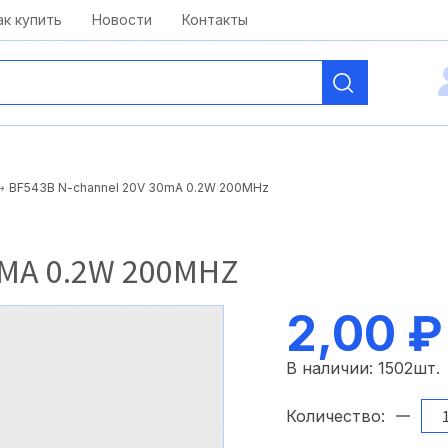
kai@antelcom.ru
c 08:00 до 20:00
ак купить
Новости
Контакты
BF543B N-channel 20V 30mA 0.2W 200MHz
0MA 0.2W 200MHZ
2,00 ₽
В наличии:
1502
шт.
Количество: