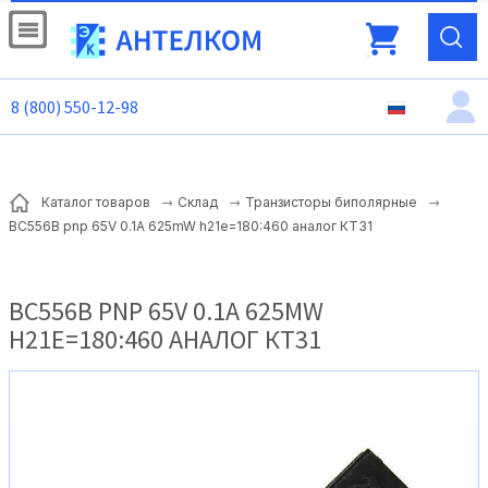
8 (800) 550-12-98
Каталог товаров
Склад
Транзисторы биполярные
BC556B pnp 65V 0.1A 625mW h21e=180:460 аналог КТ31
BC556B PNP 65V 0.1A 625MW
H21E=180:460 АНАЛОГ КТ31