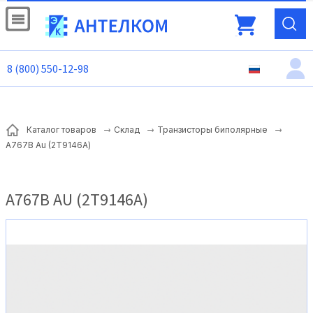
8 (800) 550-12-98
Каталог товаров
Склад
Транзисторы биполярные
А767В Au (2Т9146А)
А767В AU (2Т9146А)