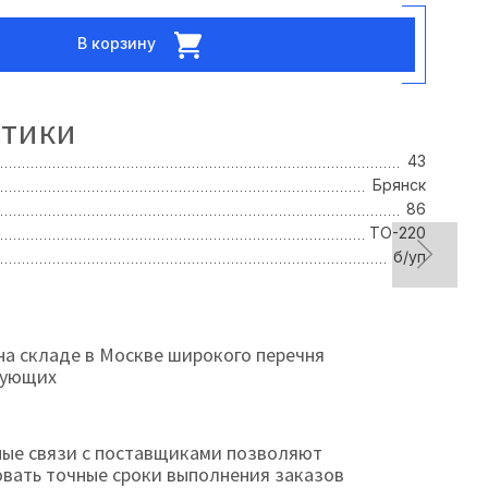
В корзину
стики
43
Брянск
86
TO-220
б/уп
на складе в Москве широкого перечня
тующих
ые связи с поставщиками позволяют
овать точные сроки выполнения заказов