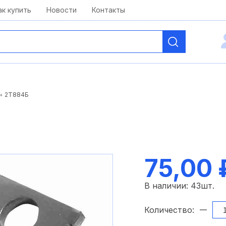
kai@antelcom.ru
c 08:00 до 20:00
ак купить
Новости
Контакты
2Т884Б
75,00 
В наличии:
43
шт.
Количество: