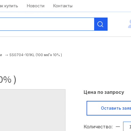
kai@antelcom.ru
c 08:00 до 20:00
ак купить
Новости
Контакты
SS0704-101KL (100 мкГн 10% )
и
0% )
Цена по запросу
Оставить зая
Количество: