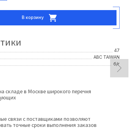
В корзину
стики
47
ABC TAIWAN
б/г
на складе в Москве широкого перечня
тующих
ые связи с поставщиками позволяют
овать точные сроки выполнения заказов