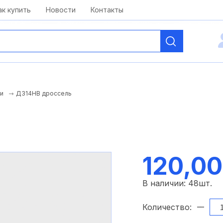
kai@antelcom.ru
c 08:00 до 20:00
ак купить
Новости
Контакты
Д314НВ дроссель
и
120,00
В наличии:
48
шт.
Количество: