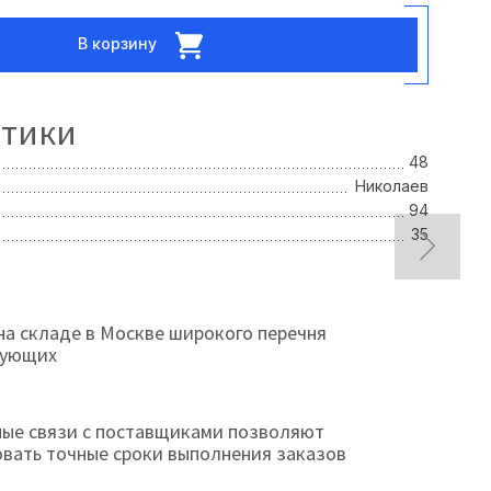
В корзину
стики
48
Николаев
94
35
на складе в Москве широкого перечня
тующих
ые связи с поставщиками позволяют
овать точные сроки выполнения заказов