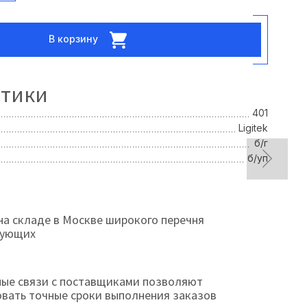
В корзину
стики
401
Ligitek
б/г
б/уп
на складе в Москве широкого перечня
тующих
ые связи с поставщиками позволяют
овать точные сроки выполнения заказов