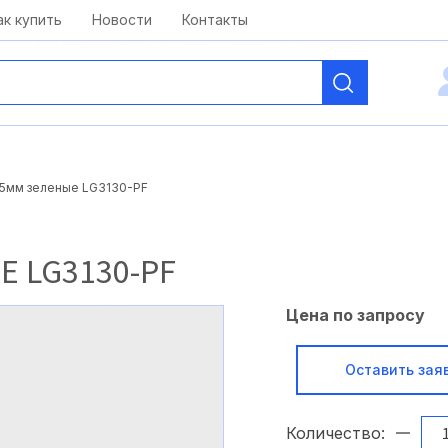
kai@antelcom.ru
c 08:00 до 20:00
ак купить
Новости
Контакты
5мм зеленые LG3130-PF
 LG3130-PF
Цена по запросу
Оставить зая
Количество: