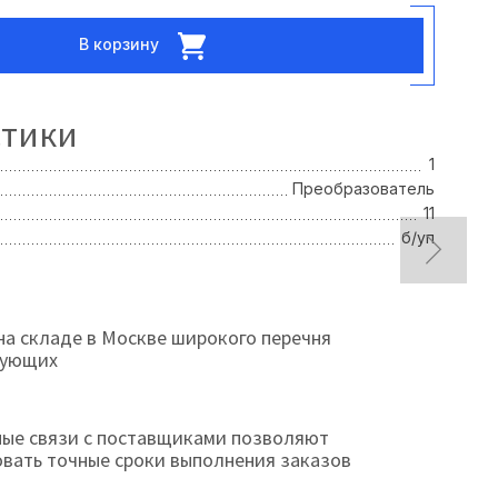
В корзину
стики
1
Преобразователь
11
б/уп
на складе в Москве широкого перечня
тующих
ые связи с поставщиками позволяют
овать точные сроки выполнения заказов