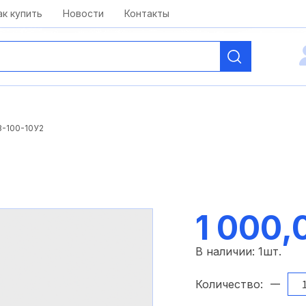
kai@antelcom.ru
c 08:00 до 20:00
ак купить
Новости
Контакты
-100-10У2
1 000,
В наличии:
1
шт.
Количество: