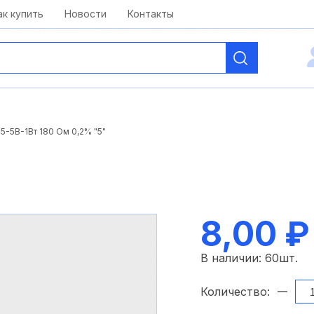
kai@antelcom.ru
c 08:00 до 20:00
ак купить
Новости
Контакты
5-5В-1Вт 180 Ом 0,2% "5"
"
8,00 ₽
В наличии:
60
шт.
Количество: