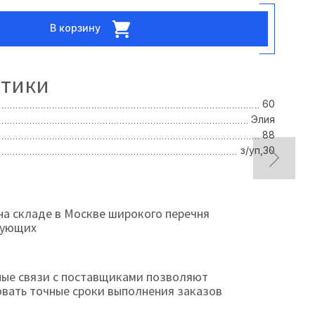
В корзину
стики
60
Элия
88
з/уп,30
на складе в Москве широкого перечня
тующих
ые связи с поставщиками позволяют
овать точные сроки выполнения заказов