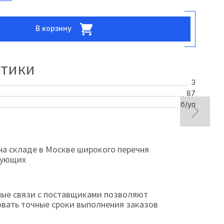
В корзину
стики
3
87
б/уп
на складе в Москве широкого перечня
тующих
ые связи с поставщиками позволяют
овать точные сроки выполнения заказов