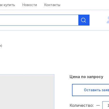
kai@antelcom.ru
c 08:00 до 20:00
ак купить
Новости
Контакты
и)
Цена по запросу
Оставить зая
Количество: