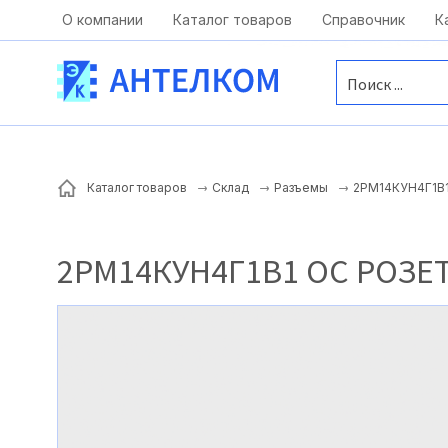
Москва, ул. Московская, д.1 офис 1
О компании
Каталог товаров
Справочник
К
2РМ14КУН4Г1В1
Каталог товаров
Склад
Разъемы
2РМ14КУН4Г1В1 ОС РОЗЕ