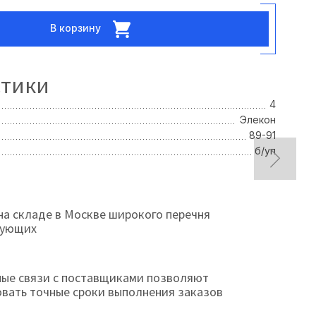
В корзину
стики
4
Элекон
89-91
б/уп
на складе в Москве широкого перечня
тующих
ые связи с поставщиками позволяют
овать точные сроки выполнения заказов