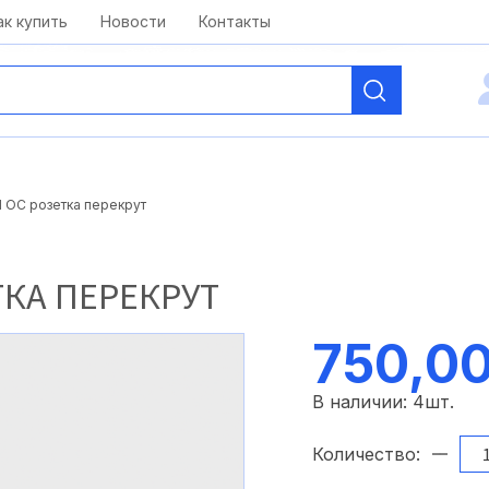
kai@antelcom.ru
c 08:00 до 20:00
ак купить
Новости
Контакты
 ОС розетка перекрут
ТКА ПЕРЕКРУТ
750,00
В наличии:
4
шт.
Количество: