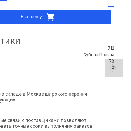
В корзину
стики
712
Зубова Поляна
78
20
на складе в Москве широкого перечня
тующих
ые связи с поставщиками позволяют
овать точные сроки выполнения заказов