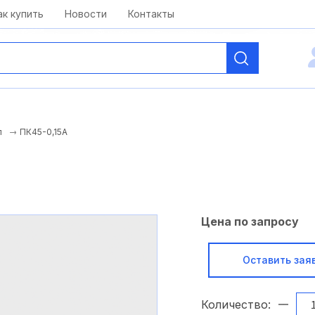
kai@antelcom.ru
c 08:00 до 20:00
ак купить
Новости
Контакты
ПК45-0,15А
л
Цена по запросу
Оставить зая
Количество: