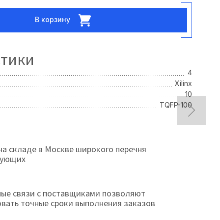
В корзину
стики
4
Xilinx
10
TQFP-100
на складе в Москве широкого перечня
тующих
ые связи с поставщиками позволяют
овать точные сроки выполнения заказов