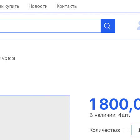
kai@antelcom.ru
c 08:00 до 20:00
ак купить
Новости
Контакты
4VQ100I
1 800,
В наличии:
4
шт.
Количество: