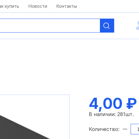
kai@antelcom.ru
c 08:00 до 20:00
ак купить
Новости
Контакты
4,00 ₽
В наличии:
281
шт.
Количество: