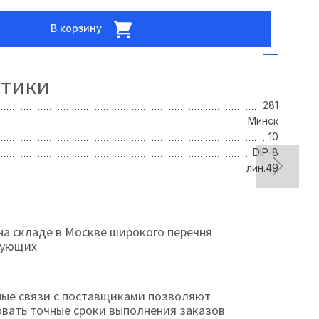
В корзину
стики
281
Минск
10
DIP-8
лин.49
на складе в Москве широкого перечня
тующих
ые связи с поставщиками позволяют
овать точные сроки выполнения заказов