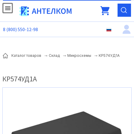
8 (800) 550-12-98
КР574УД1А
Каталог товаров
Склад
Микросхемы
КР574УД1А