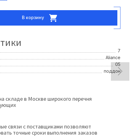
В корзину
стики
7
Aliance
05
поддон
на складе в Москве широкого перечня
тующих
ые связи с поставщиками позволяют
овать точные сроки выполнения заказов