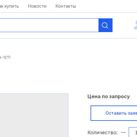
kai@antelcom.ru
c 08:00 до 20:00
ак купить
Новости
Контакты
-12TI
Цена по запросу
Оставить зая
Количество: